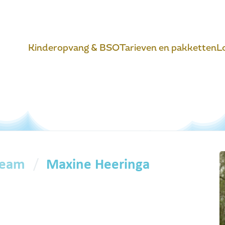
Kinderopvang & BSO
Tarieven en pakketten
L
team
Maxine Heeringa