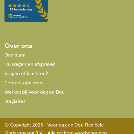
Over ons
Ons team
Huisregels en afspraken
Vragen of klachten?
Contact opnemen
Werken bij Voor dag en Dou
Stagiaires
© Copyright 2026
- Voor dag en Dou Flexibele
Kinderopvang B.V. - Alle rechten voorbehouden.