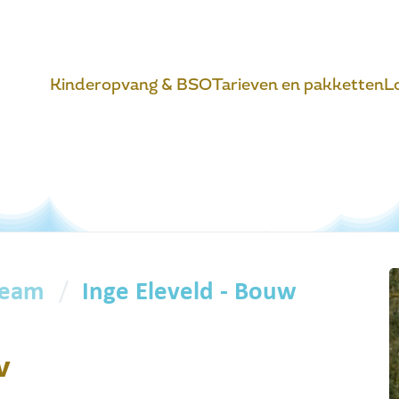
Kinderopvang & BSO
Tarieven en pakketten
L
team
Inge Eleveld - Bouw
w